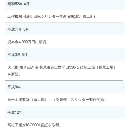
昭和52年 4月
工作機械用油圧回転シリンダー生産 ((株)北川鉄工所)
平成元年 3月
資本金4,000万円に増資。
平成3年 5月
大川郡(現さぬき市)長尾町造田野間田538-１に新工場（長尾工場）
を新設。
平成9年
高松工場改築（新工場）。（巻替機、スリッター製作開始）
平成12年
高松工場がISO9001認証を取得。