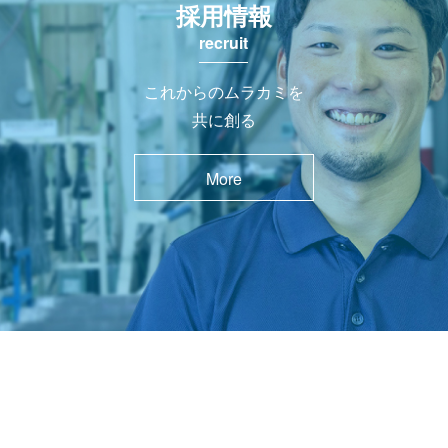
採用情報
recruit
これからのムラカミを
共に創る
More