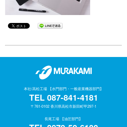
本社/高松工場 【水門部門・一般産業機器部門】
TEL
087-841-4181
〒761-0102 香川県高松市新田町甲297-1
長尾工場 【油圧部門】