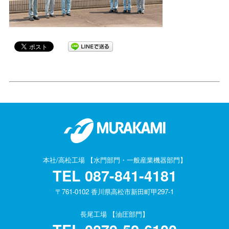
本社/高松工場 【水門部門・一般産業機器部門】
TEL
087-841-4181
〒761-0102 香川県高松市新田町甲297-1
長尾工場 【油圧部門】