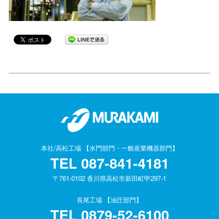
本社/高松工場 【水門部門・一般産業機器部門】
TEL
087-841-4181
〒761-0102 香川県高松市新田町甲297-1
長尾工場 【油圧部門】
TEL
0879-52-6100