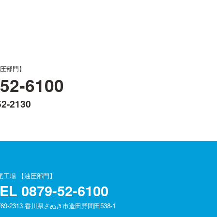
圧部門】
-52-6100
52-2130
尾工場 【油圧部門】
TEL
0879-52-6100
769-2313 香川県さぬき市造田野間田538-1