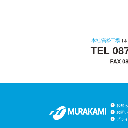
本社/高松工場
【水
TEL
08
FAX 08
お知
お問
プラ