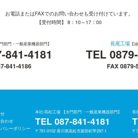
お電話またはFAXでのお問い合わせも受け付けています。
【受付時間】 8：10～17：00
長尾工場
門部門・一般産業機器部門】
【油
7-841-4181
TEL
0879
7-841-4186
FAX 0879-
本社/高松工場 【水門部門・一般産業機器部門】
長
らせ
TEL
087-841-4181
い合わせ
イバシーポリシー
〒761-0102 香川県高松市新田町甲297-1
〒